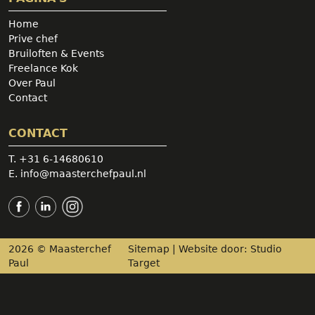
Home
Prive chef
Bruiloften & Events
Freelance Kok
Over Paul
Contact
CONTACT
T.
+31 6-14680610
E.
info@maasterchefpaul.nl
2026 © Maasterchef
Sitemap
| Website door:
Studio
Paul
Target