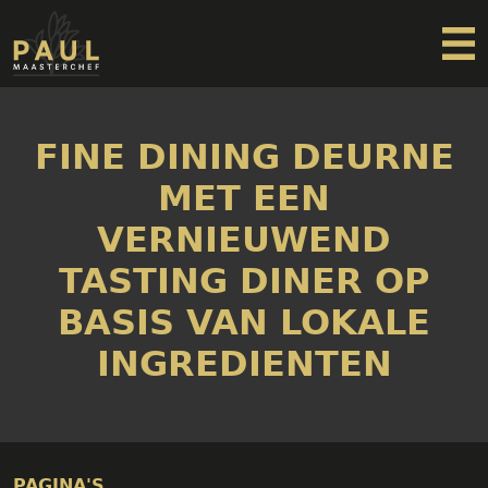
Home
Prive chef
FINE DINING DEURNE
Bruiloften & Events
Freelance Kok
MET EEN
Over Paul
VERNIEUWEND
Contact
TASTING DINER OP
BASIS VAN LOKALE
INGREDIENTEN
PAGINA'S