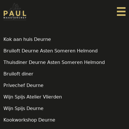
Home
Prive chef
Kok aan huis Deurne
Bruiloften & Events
Freelance Kok
Bruiloft Deurne Asten Someren Helmond
Over Paul
Thuisdiner Deurne Asten Someren Helmond
Contact
Bruiloft diner
Privechef Deurne
Wijn Spijs Atelier Vlierden
Wijn Spijs Deurne
Kookworkshop Deurne